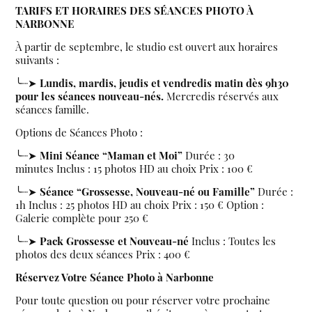
TARIFS ET HORAIRES DES SÉANCES PHOTO À
NARBONNE
À partir de septembre, le studio est ouvert aux horaires
suivants :
╰┈➤
Lundis, mardis, jeudis et vendredis matin dès 9h30
pour les séances nouveau-nés.
Mercredis réservés aux
séances famille.
Options de Séances Photo :
╰┈➤
Mini Séance “Maman et Moi”
Durée : 30
minutes Inclus : 15 photos HD au choix Prix : 100 €
╰┈➤
Séance “Grossesse, Nouveau-né ou Famille”
Durée :
1h Inclus : 25 photos HD au choix Prix : 150 € Option :
Galerie complète pour 250 €
╰┈➤​​​​​​​
Pack Grossesse et Nouveau-né
Inclus : Toutes les
photos des deux séances Prix : 400 €
Réservez Votre Séance Photo à Narbonne
Pour toute question ou pour réserver votre prochaine