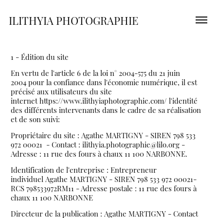
ILITHYIA PHOTOGRAPHIE 
1 - Édition du site
En vertu de
l'article 6 de la loi n° 2004-575 du 21 juin
2004
pour la confiance dans l'économie numérique, il est
précisé aux utilisateurs du site
internet https://www.ilithyiaphotographie.com/ l'identité
des différents intervenants dans le cadre de sa réalisation
et de son suivi:
Propriétaire du site : Agathe MARTIGNY - SIREN 798 533
972 00021 - Contact : ilithyia.photographie@lilo.org -
Adresse : 11 rue des fours à chaux 11 100 NARBONNE.
Identification de l'entreprise : Entrepreneur
individuel Agathe MARTIGNY - SIREN 798 533 972 00021-
RCS 798533972RM11 - Adresse postale : 11 rue des fours à
chaux 11 100 NARBONNE
Directeur de la publication : Agathe MARTIGNY - Contact